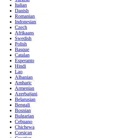
Italian
Danish
Romanian
Indonesian
Czech
Afrikaans
Swedish
Polish
Basque
Catalan
Esperanto
Hindi
Lao
Albanian
Amharic
Armenian
Azerbaijani
Belarusian
Bengali
Bosnian
Bulgarian
Cebuano
Chichewa
Corsican